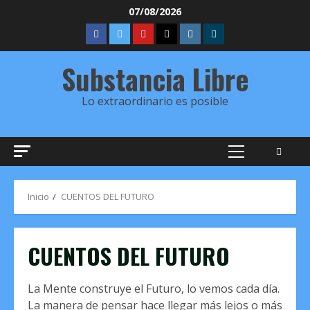
Saltar
07/08/2026
al
FBK
TW
YT
IVOOX
INSTAGRAM
Telegram
contenido
Substancia Libre
Lo extraordinario es posible
Menú
principal
Inicio
CUENTOS DEL FUTURO
CUENTOS DEL FUTURO
La Mente construye el Futuro, lo vemos cada día.
La manera de pensar hace llegar más lejos o más