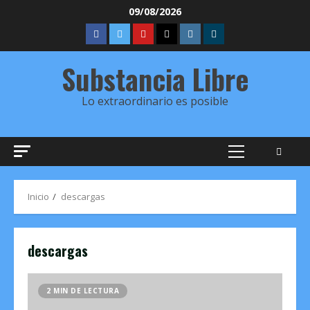
Saltar
09/08/2026
al
FBK
TW
YT
IVOOX
INSTAGRAM
Telegram
contenido
Substancia Libre
Lo extraordinario es posible
Menú
principal
Inicio
descargas
descargas
2 MIN DE LECTURA