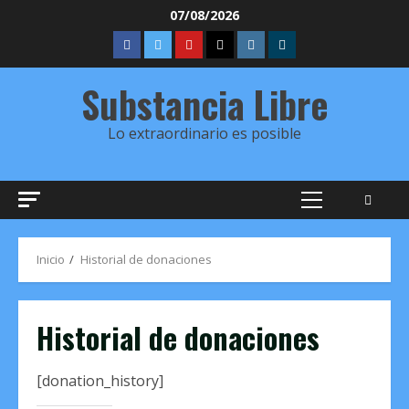
Saltar
07/08/2026
al
FBK
TW
YT
IVOOX
INSTAGRAM
Telegram
contenido
Substancia Libre
Lo extraordinario es posible
Menú
principal
Inicio
Historial de donaciones
Historial de donaciones
[donation_history]