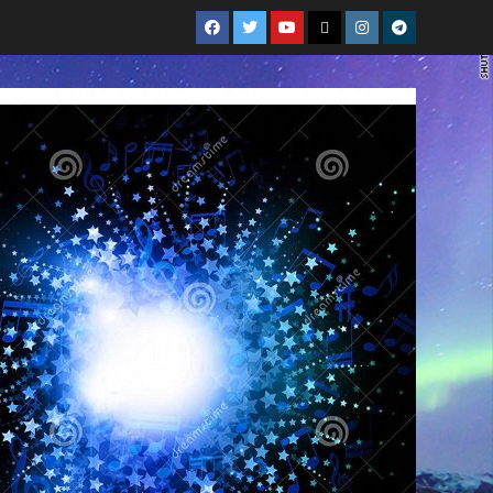
FBK
TW
YT
IVOOX
INSTAGRAM
Telegram