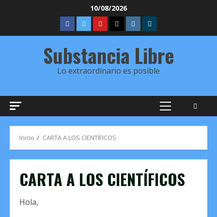
Saltar
10/08/2026
al
FBK
TW
YT
IVOOX
INSTAGRAM
Telegram
contenido
Substancia Libre
Lo extraordinario es posible
Menú
principal
Inicio
CARTA A LOS CIENTÍFICOS
CARTA A LOS CIENTÍFICOS
Hola,